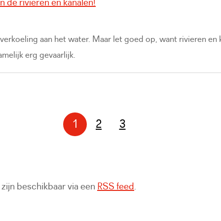
 de rivieren en kanalen!
erkoeling aan het water. Maar let goed op, want rivieren en 
elijk erg gevaarlijk.
1
2
3
Pagina
Pagina
zijn beschikbaar via een
RSS feed
.