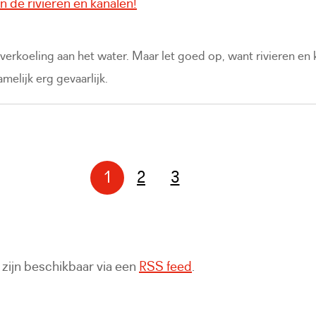
 de rivieren en kanalen!
erkoeling aan het water. Maar let goed op, want rivieren en 
elijk erg gevaarlijk.
1
2
3
Pagina
Pagina
zijn beschikbaar via een
RSS feed
.