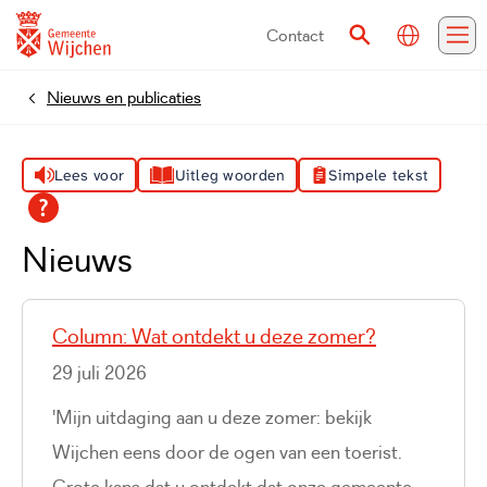
Contact
Vertalen
Zoeken
Me
Nieuws en publicaties
Home
Lees voor
Uitleg woorden
Simpele tekst
Nieuws
Column: Wat ontdekt u deze zomer?
29 juli 2026
'Mijn uitdaging aan u deze zomer: bekijk
Wijchen eens door de ogen van een toerist.
Grote kans dat u ontdekt dat onze gemeente