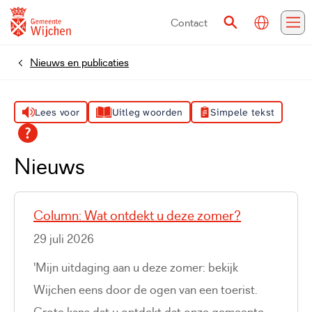
Contact
Vertalen
Zoeken
Me
Nieuws en publicaties
Home
Lees voor
Uitleg woorden
Simpele tekst
Nieuws
Column: Wat ontdekt u deze zomer?
29 juli 2026
'Mijn uitdaging aan u deze zomer: bekijk
Wijchen eens door de ogen van een toerist.
Grote kans dat u ontdekt dat onze gemeente