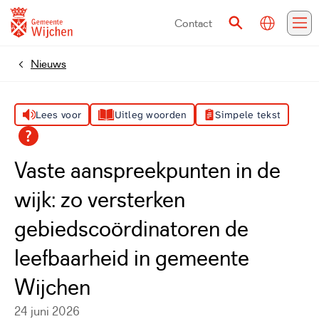
Contact
Vertalen
Zoeken
Me
Nieuws
Home
Lees voor
Uitleg woorden
Simpele tekst
Vaste aanspreekpunten in de
wijk: zo versterken
gebiedscoördinatoren de
leefbaarheid in gemeente
Wijchen
24 juni 2026