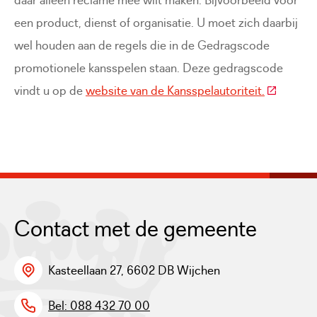
daar alleen reclame mee wilt maken. Bijvoorbeeld voor
een product, dienst of organisatie. U moet zich daarbij
wel houden aan de regels die in de Gedragscode
promotionele kansspelen staan. Deze gedragscode
(Deze link
vindt u op de
website van de Kansspelautoriteit.
Contact met de gemeente
Kasteellaan 27, 6602 DB Wijchen
Bel: 088 432 70 00