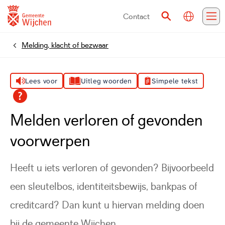
Contact
Vertalen
Zoeken
Me
Melding, klacht of bezwaar
Home
Lees voor
Uitleg woorden
Simpele tekst
Melden verloren of gevonden
voorwerpen
Heeft u iets verloren of gevonden? Bijvoorbeeld
een sleutelbos, identiteitsbewijs, bankpas of
creditcard? Dan kunt u hiervan melding doen
bij de gemeente Wijchen.