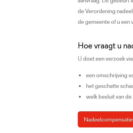
aanvraag. Dit gebeurt
de Verordening nadeel
de gemeente of u een v
Hoe vraagt u n
U doet een verzoek via
een omschrijving v
het geschatte sch
welk besluit van d
Nadeelcompensatie
(Deze