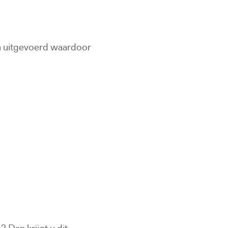
n uitgevoerd waardoor
 Dan krijgt u dit