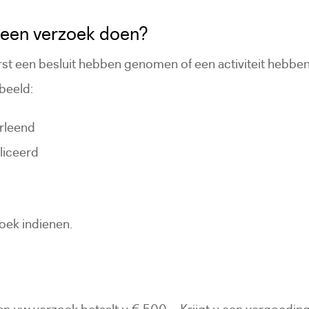
 een verzoek doen?
t een besluit hebben genomen of een activiteit hebbe
beeld:
erleend
bliceerd
oek indienen.
 uw verzoek betaalt u € 500,-. Krijgt u een vergoeding?