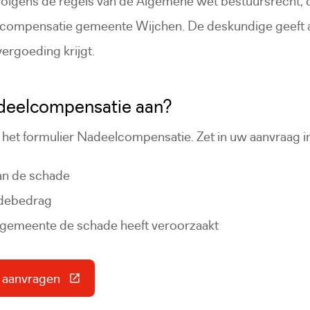
 volgens de regels van de Algemene wet bestuursrecht
compensatie gemeente Wijchen. De deskundige geeft ad
ergoeding krijgt.
adeelcompensatie aan?
 het formulier Nadeelcompensatie. Zet in uw aanvraag in
an de schade
adebedrag
e gemeente de schade heeft veroorzaakt
 aanvragen
 link gaat naar een externe website)