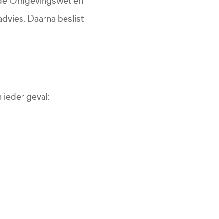
, de Omgevingswet en
vies. Daarna beslist
 ieder geval: